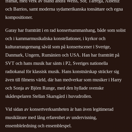
framåt, med verk av bland andra Weiss, Sor, Tárrega, Albéniz
och Barrios, samt moderna sydamerikanska tonsättare och egna
kompositioner.
Garay har framträtt i en rad konsertsammanhang, både som solist
och i kammarmusikaliska konstellationer, i kyrkor och
kulturarrangemang såväl som på konsertscener i Sverige,
Danmark, Ungern, Rumänien och USA. Han har framträtt på
SVT och hans musik har sänts i P2, Sveriges nationella
radiokanal för klassisk musik. Hans konstnärskap sträcker sig
även till filmens värld, där han medverkar som musiker i Harry
och Sonja av Björn Runge, med den hyllade svenske
skådespelaren Stellan Skarsgård i huvudrollen.
Vid sidan av konsertverksamheten är han även legitimerad
musiklärare med lång erfarenhet av undervisning,
ensembleledning och ensemblespel.